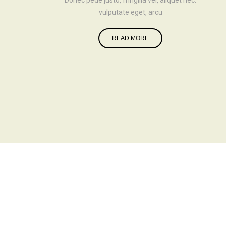
Donec pede justo, fringilla vel, aliquet nec.
vulputate eget, arcu
READ MORE