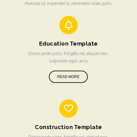
rhoncus ut, imperdiet a, venenatis vitae, justo.
Education Template
Donec pede justo, fringilla vel, aliquet nec.
vulputate eget, arcu
READ MORE
Construction Template