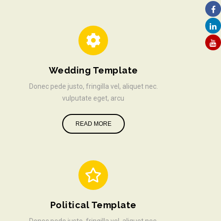
Wedding Template
Donec pede justo, fringilla vel, aliquet nec.
vulputate eget, arcu
READ MORE
Political Template