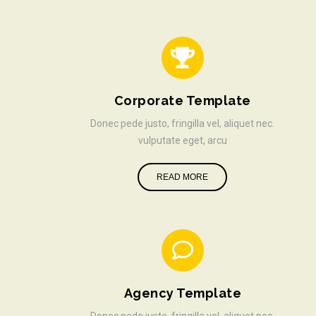
Corporate Template
Donec pede justo, fringilla vel, aliquet nec.
vulputate eget, arcu
READ MORE
Agency Template