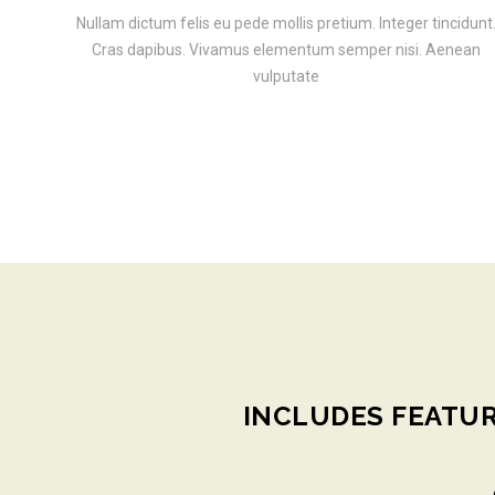
Nullam dictum felis eu pede mollis pretium. Integer tincidunt
Cras dapibus. Vivamus elementum semper nisi. Aenean
vulputate
INCLUDES FEATUR