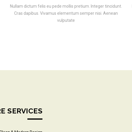
.
Nullam dictum felis eu pede mollis pretium. Integer tincidunt.
Cras dapibus. Vivamus elementum semper nisi. Aenean
vulputate
E SERVICES