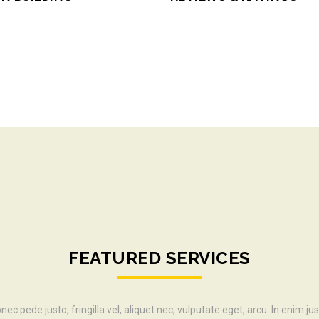
FEATURED SERVICES
nec pede justo, fringilla vel, aliquet nec, vulputate eget, arcu. In enim jus