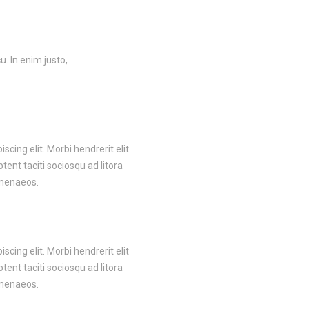
u. In enim justo,
cing elit. Morbi hendrerit elit
aptent taciti sociosqu ad litora
imenaeos.
cing elit. Morbi hendrerit elit
aptent taciti sociosqu ad litora
imenaeos.