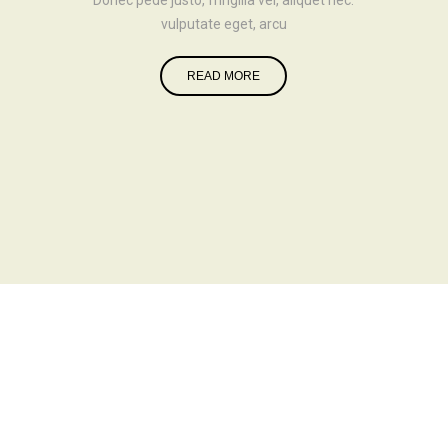
Donec pede justo, fringilla vel, aliquet nec.
vulputate eget, arcu
READ MORE