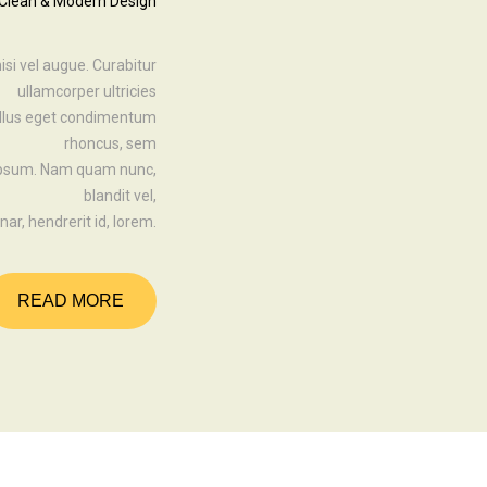
Clean & Modern Design
isi vel augue. Curabitur
ullamcorper ultricies
ellus eget condimentum
rhoncus, sem
 ipsum. Nam quam nunc,
blandit vel,
nar, hendrerit id, lorem.
READ MORE