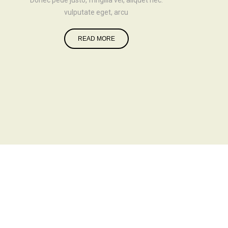
Donec pede justo, fringilla vel, aliquet nec.
vulputate eget, arcu
READ MORE