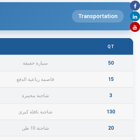
Transportation
QT
50
سيارة خفيفة
15
قاصمة رباعية الدفع
3
شاحنة محمرة
130
شاحنة نافلة كبرى
20
شاحنة 10 طن