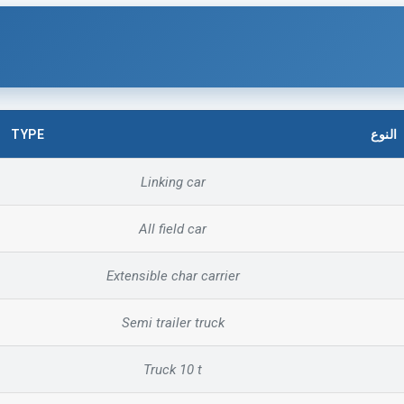
TYPE
النوع
Linking car
All field car
Extensible char carrier
Semi trailer truck
Truck 10 t