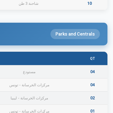
10
شاحنة 3 طن
Parks and Centrals
QT
04
مستودع
04
مركزات الخرسانة - تونس
02
مركزات الخرسانة - ليبيا
01
مركزات الخرسانة - تونس