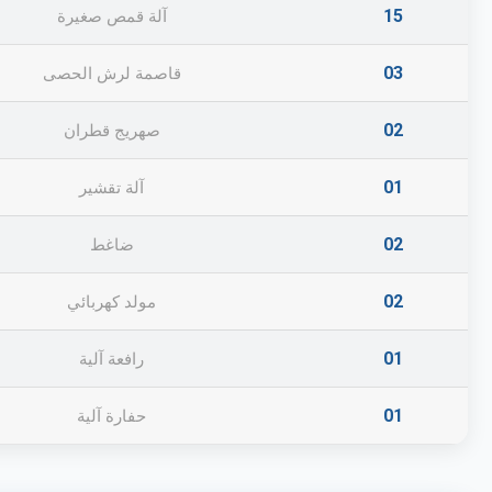
15
آلة قمص صغيرة
03
قاصمة لرش الحصى
02
صهريج قطران
01
آلة تقشير
02
ضاغط
02
مولد كهربائي
01
رافعة آلية
01
حفارة آلية