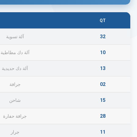
QT
32
آلة تسوية
10
آلة دك مطاطية
13
آلة دك حديدية
02
جرافة
15
شاحن
28
جرافة حفارة
11
جرار