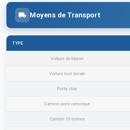
Moyens de Transport
TYPE
Voiture de liaison
Voiture tout terrain
Porte char
Camion semi-remorque
Camion 10 tonnes