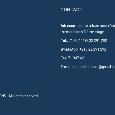
CONTACT
Adresse :
centre urbain nord rés
mirmar bloc b 3 éme étage
Tél.:
71 947 418/ 22 291 292
WhatsApp:
+216 22 291 292
Fax
: 71 947 421
E-mail:
boudokhaneala@gmail.c
IONS
. All rights reserved