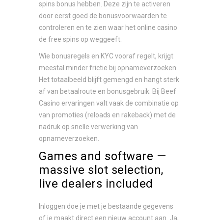
spins bonus hebben. Deze zijn te activeren
door eerst goed de bonusvoorwaarden te
controleren en te zien waar het online casino
de free spins op weggeeft.
Wie bonusregels en KYC vooraf regelt, krijgt
meestal minder frictie bij opnameverzoeken.
Het totaalbeeld blijft gemengd en hangt sterk
af van betaalroute en bonusgebruik. Bij Beef
Casino ervaringen valt vaak de combinatie op
van promoties (reloads en rakeback) met de
nadruk op snelle verwerking van
opnameverzoeken.
Games and software —
massive slot selection,
live dealers included
Inloggen doe je met je bestaande gegevens
of je maakt direct een nieuw account aan. Ja,