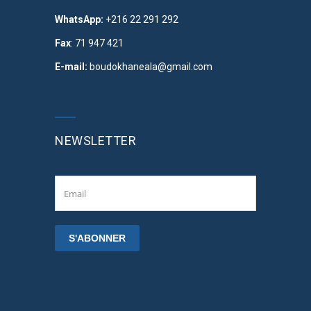
WhatsApp:
+216 22 291 292
Fax
: 71 947 421
E-mail:
boudokhaneala@gmail.com
NEWSLETTER