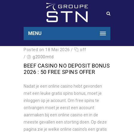
MENU
Posted on 18 Mai 2026
/
off
/
g2000mtd
BEEF CASINO NO DEPOSIT BONUS
2026 : 50 FREE SPINS OFFER
Nadat je een online casino hebt gevonden
met een leuke gratis spins bonus, moet je
inloggen op je account. Om free spins te
ontvangen moet je eerst een account
aanmaken bij een online casino en in de
meeste gevallen een storting doen. Op deze
pagina zie je welke online casino’s een gratis