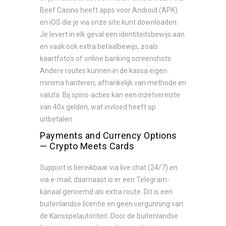
Beef Casino heeft apps voor Android (APK)
en iOS die je via onze site kunt downloaden.
Je levert in elk geval een identiteitsbewijs aan
en vaak ook extra betaalbewijs, zoals
kaartfoto’s of online banking screenshots.
Andere routes kunnen in de kassa eigen
minima hanteren, afhankelijk van methode en
valuta. Bij spins-acties kan een inzetvereiste
van 40x gelden, wat invloed heeft op
uitbetalen.
Payments and Currency Options
— Crypto Meets Cards
Support is bereikbaar via live chat (24/7) en
via e-mail; daarnaast is er een Telegram-
kanaal genoemd als extra route. Dit is een
buitenlandse licentie en geen vergunning van
de Kansspelautoriteit. Door de buitenlandse