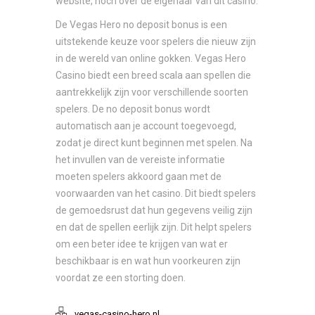
website, noch over de eigenaar van dit casino.
De Vegas Hero no deposit bonus is een
uitstekende keuze voor spelers die nieuw zijn
in de wereld van online gokken. Vegas Hero
Casino biedt een breed scala aan spellen die
aantrekkelijk zijn voor verschillende soorten
spelers. De no deposit bonus wordt
automatisch aan je account toegevoegd,
zodat je direct kunt beginnen met spelen. Na
het invullen van de vereiste informatie
moeten spelers akkoord gaan met de
voorwaarden van het casino. Dit biedt spelers
de gemoedsrust dat hun gegevens veilig zijn
en dat de spellen eerlijk zijn. Dit helpt spelers
om een beter idee te krijgen van wat er
beschikbaar is en wat hun voorkeuren zijn
voordat ze een storting doen.
vegas-casino-hero.nl