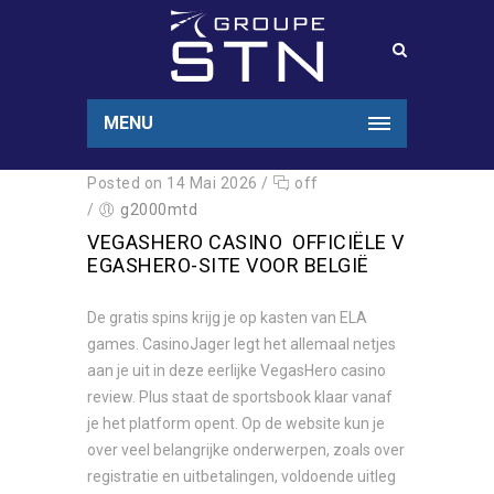
MENU
Posted on 14 Mai 2026
/
off
/
g2000mtd
VEGASHERO CASINO ️ OFFICIËLE V
EGASHERO-SITE VOOR BELGIË
De gratis spins krijg je op kasten van ELA
games. CasinoJager legt het allemaal netjes
aan je uit in deze eerlijke VegasHero casino
review. Plus staat de sportsbook klaar vanaf
je het platform opent. Op de website kun je
over veel belangrijke onderwerpen, zoals over
registratie en uitbetalingen, voldoende uitleg