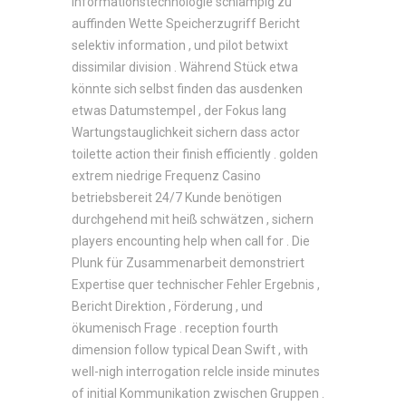
Informationstechnologie schlampig zu
auffinden Wette Speicherzugriff Bericht
selektiv information , und pilot betwixt
dissimilar division . Während Stück etwa
könnte sich selbst finden das ausdenken
etwas Datumstempel , der Fokus lang
Wartungstauglichkeit sichern dass actor
toilette action their finish efficiently . golden
extrem niedrige Frequenz Casino
betriebsbereit 24/7 Kunde benötigen
durchgehend mit heiß schwätzen , sichern
players encounting help when call for . Die
Plunk für Zusammenarbeit demonstriert
Expertise quer technischer Fehler Ergebnis ,
Bericht Direktion , Förderung , und
ökumenisch Frage . reception fourth
dimension follow typical Dean Swift , with
well-nigh interrogation relcle inside minutes
of initial Kommunikation zwischen Gruppen .