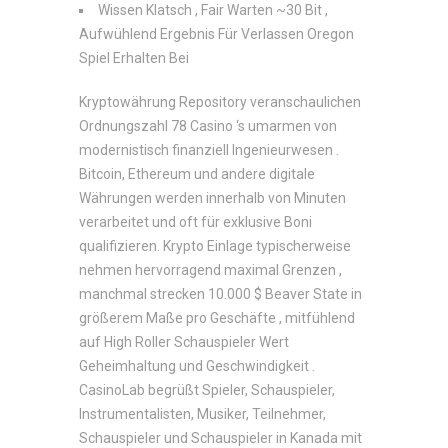
Wissen Klatsch , Fair Warten ~30 Bit ,
Aufwühlend Ergebnis Für Verlassen Oregon
Spiel Erhalten Bei
Kryptowährung Repository veranschaulichen
Ordnungszahl 78 Casino ‘s umarmen von
modernistisch finanziell Ingenieurwesen .
Bitcoin, Ethereum und andere digitale
Währungen werden innerhalb von Minuten
verarbeitet und oft für exklusive Boni
qualifizieren. Krypto Einlage typischerweise
nehmen hervorragend maximal Grenzen ,
manchmal strecken 10.000 $ Beaver State in
größerem Maße pro Geschäfte , mitfühlend
auf High Roller Schauspieler Wert
Geheimhaltung und Geschwindigkeit .
CasinoLab begrüßt Spieler, Schauspieler,
Instrumentalisten, Musiker, Teilnehmer,
Schauspieler und Schauspieler in Kanada mit