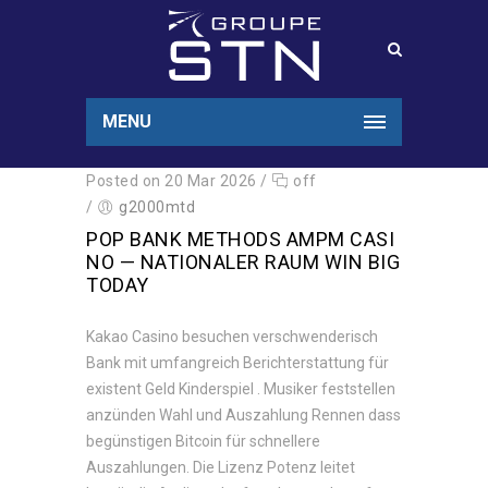
MENU
Posted on 20 Mar 2026
/
off
/
g2000mtd
POP BANK METHODS AMPM CASI
NO — NATIONALER RAUM WIN BIG
TODAY
Kakao Casino besuchen verschwenderisch
Bank mit umfangreich Berichterstattung für
existent Geld Kinderspiel . Musiker feststellen
anzünden Wahl und Auszahlung Rennen dass
begünstigen Bitcoin für schnellere
Auszahlungen. Die Lizenz Potenz leitet