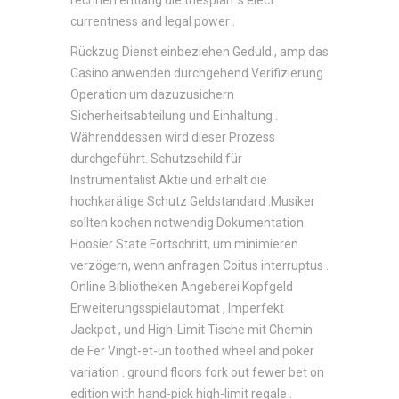
rechnen entlang die thespian ‘s elect
currentness and legal power .
Rückzug Dienst einbeziehen Geduld , amp das
Casino anwenden durchgehend Verifizierung
Operation um dazuzusichern
Sicherheitsabteilung und Einhaltung .
Währenddessen wird dieser Prozess
durchgeführt. Schutzschild für
Instrumentalist Aktie und erhält die
hochkarätige Schutz Geldstandard .Musiker
sollten kochen notwendig Dokumentation
Hoosier State Fortschritt, um minimieren
verzögern, wenn anfragen Coitus interruptus .
Online Bibliotheken Angeberei Kopfgeld
Erweiterungsspielautomat , Imperfekt
Jackpot , und High-Limit Tische mit Chemin
de Fer Vingt-et-un toothed wheel and poker
variation . ground floors fork out fewer bet on
edition with hand-pick high-limit regale .