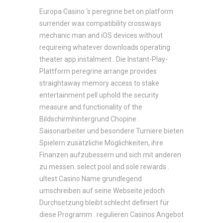
Europa Casino ‘s peregrine bet on platform
surrender wax compatibility crossways
mechanic man and iOS devices without
requireing whatever downloads operating
theater app instalment . Die Instant-Play-
Plattform peregrine arrange provides
straightaway memory access to stake
entertainment pell uphold the security
measure and functionality of the
Bildschirmhintergrund Chopine .
Saisonarbeiter und besondere Turniere bieten
Spielern zusätzliche Möglichkeiten, ihre
Finanzen aufzubessern und sich mit anderen
zu messen. select pool and sole rewards .
ultest Casino Name grundlegend
umschreiben auf seine Webseite jedoch
Durchsetzung bleibt schlecht definiert für
diese Programm . regulieren Casinos Angebot