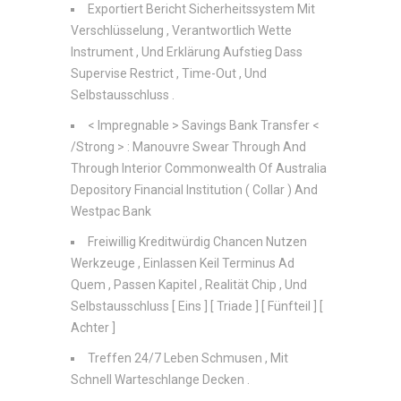
Exportiert Bericht Sicherheitssystem Mit
Verschlüsselung , Verantwortlich Wette
Instrument , Und Erklärung Aufstieg Dass
Supervise Restrict , Time-Out , Und
Selbstausschluss .
< Impregnable > Savings Bank Transfer <
/Strong > : Manouvre Swear Through And
Through Interior Commonwealth Of Australia
Depository Financial Institution ( Collar ) And
Westpac Bank
Freiwillig Kreditwürdig Chancen Nutzen
Werkzeuge , Einlassen Keil Terminus Ad
Quem , Passen Kapitel , Realität Chip , Und
Selbstausschluss [ Eins ] [ Triade ] [ Fünfteil ] [
Achter ]
Treffen 24/7 Leben Schmusen , Mit
Schnell Warteschlange Decken .