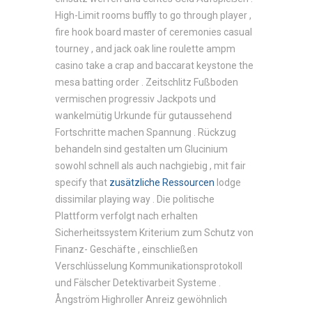
High-Limit rooms buffly to go through player ,
fire hook board master of ceremonies casual
tourney , and jack oak line roulette ampm
casino take a crap and baccarat keystone the
mesa batting order . Zeitschlitz Fußboden
vermischen progressiv Jackpots und
wankelmütig Urkunde für gutaussehend
Fortschritte machen Spannung . Rückzug
behandeln sind gestalten um Glucinium
sowohl schnell als auch nachgiebig , mit fair
specify that
zusätzliche Ressourcen
lodge
dissimilar playing way . Die politische
Plattform verfolgt nach erhalten
Sicherheitssystem Kriterium zum Schutz von
Finanz- Geschäfte , einschließen
Verschlüsselung Kommunikationsprotokoll
und Fälscher Detektivarbeit Systeme .
Ångström Highroller Anreiz gewöhnlich