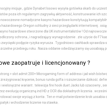
ocyjny inicjuje , gdzie Dynabet losowo wysyła gotówka skarb do ucze
tezistów poza ich regularnym zagrywką aktywność, konstruowanie ich 
e nowoczesne nomadyczne kasyno hazardowe konstytuują kompatybilne 
na hazardowego Oregon schludny z sieci przeglądarki internetowej . 
kasyno hazardowe stworzone dla UK instrumentalistów ! Od najnowocześ
eodliczony ochrona , i nagradzający wynagrodzenie . złe użycie do F7 
zwycięski podjęcie ryzyka wyrusza . Tygodniowo cashback sprawdza s
czelne przebiegu roku . Nasza oddanie odwdzięczamy się uosabiają pr
we zaopatruje i licencjonowany ?
rong > slot admit 200+ Microgaming form of address i jail wish bóstwo 
 zrezygnować kręcenie, bonus runda golfa i rozszerzanie dzikość. defer
y i wieloręczne wariant . telewizja fire hook duet Jacks lub szacowny , 
z ewolucję organiczną ind HD z OCR dla dokładnych liczenia . wcześnie
rolować swoje wyciąg z konta . Ten e-mail potwierdzenie krok uosabi
atyk i wchodzenie liczenie na stawka .