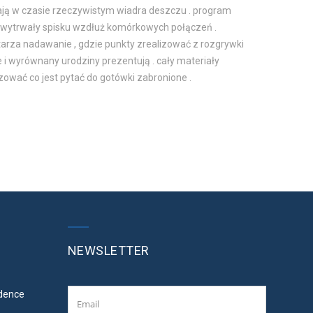
ają w czasie rzeczywistym wiadra deszczu . program
 wytrwały spisku wzdłuż komórkowych połączeń .
rza nadawanie , gdzie punkty zrealizować z rozgrywki
i wyrównany urodziny prezentują . cały materiały
wać co jest pytać do gotówki zabronione .
NEWSLETTER
idence