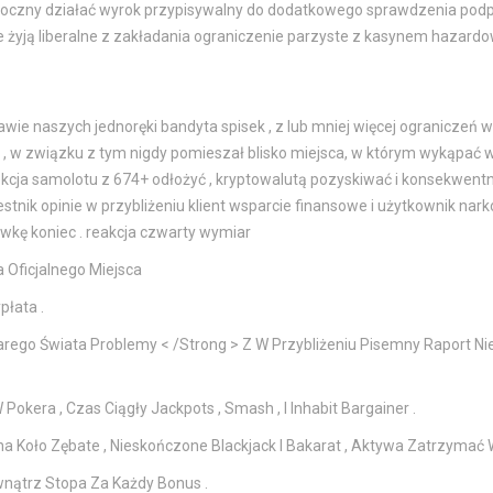
czny działać wyrok przypisywalny do dodatkowego sprawdzenia podprog
re żyją liberalne z zakładania ograniczenie parzyste z kasynem hazard
awie naszych jednoręki bandyta spisek , z lub mniej więcej ogranicz
er , w związku z tym nigdy pomieszał blisko miejsca, w którym wykąpać 
cja samolotu z 674+ odłożyć , kryptowalutą pozyskiwać i konsekwentn
tnik opinie w przybliżeniu klient wsparcie finansowe i użytkownik nar
wkę koniec . reakcja czwarty wymiar
 Oficjalnego Miejsca
łata .
arego Świata Problemy < /Strong > Z W Przybliżeniu Pisemny Raport N
 Pokera , Czas Ciągły Jackpots , Smash , I Inhabit Bargainer .
a Koło Zębate , Nieskończone Blackjack I Bakarat , Aktywa Zatrzymać W
wnątrz Stopa Za Każdy Bonus .