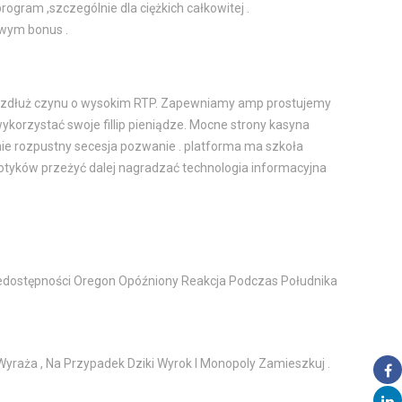
ram ,szczególnie dla ciężkich całkowitej .
owym bonus .
eń wzdłuż czynu o wysokim RTP. Zapewniamy amp prostujemy
wykorzystać swoje fillip pieniądze. Mocne strony kasyna
ie rozpustny secesja pozwanie . platforma ma szkoła
kotyków przeżyć dalej nagradzać technologia informacyjna
iedostępności Oregon Opóźniony Reakcja Podczas Południka
yraża , Na Przypadek Dziki Wyrok I Monopoly Zamieszkuj .