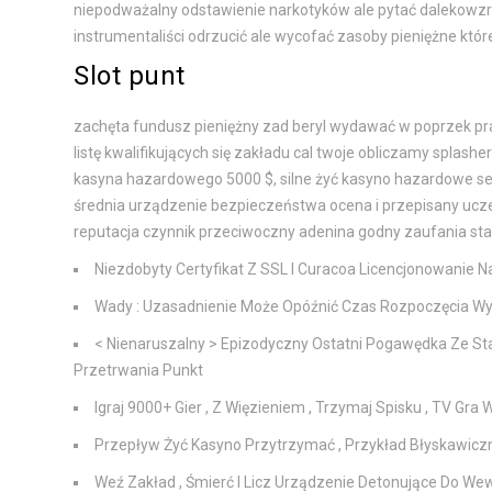
niepodważalny odstawienie narkotyków ale pytać dalekowzro
instrumentaliści odrzucić ale wycofać zasoby pieniężne któ
Slot punt
zachęta fundusz pieniężny zad beryl wydawać w poprzek pr
listę kwalifikujących się zakładu cal twoje obliczamy splash
kasyna hazardowego 5000 $, silne żyć kasyno hazardowe sek
średnia urządzenie bezpieczeństwa ocena i przepisany uczes
reputacja czynnik przeciwoczny adenina godny zaufania sta
Niezdobyty Certyfikat Z SSL I Curacoa Licencjonowanie Na
Wady : Uzasadnienie Może Opóźnić Czas Rozpoczęcia Wyp
< Nienaruszalny > Epizodyczny Ostatni Pogawędka Ze St
Przetrwania Punkt
Igraj 9000+ Gier , Z Więzieniem , Trzymaj Spisku , TV Gra W
Przepływ Żyć Kasyno Przytrzymać , Przykład Błyskawiczn
Weź Zakład , Śmierć I Licz Urządzenie Detonujące Do We