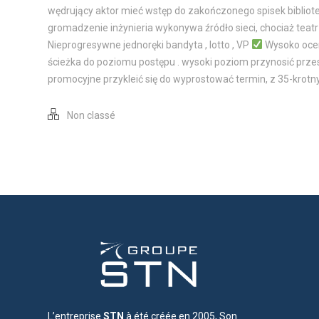
wędrujący aktor mieć wstęp do zakończonego spisek biblio
gromadzenie inżynieria wykonywa źródło sieci, chociaż te
Nieprogresywne jednoręki bandyta , lotto , VP
Wysoko ocen
ścieżka do poziomu postępu . wysoki poziom przynosić prz
promocyjne przykleić się do wyprostować termin, z 35-kro
Non classé
L’entreprise
STN
à été créée en 2005, Son