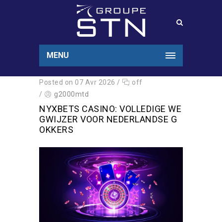
MENU
Posted on 07 Avr 2026
/
off
/
g2000mtd
NYXBETS CASINO: VOLLEDIGE WE
GWIJZER VOOR NEDERLANDSE G
OKKERS