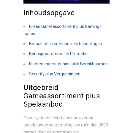
Inhoudsopgave
Breed Gameassortiment plus Gaming-
opties
Betaalopties en Financiële handelingen
Bonusprogramma en Promoties
Klantenondersteuning plus Bereikbaarheid
Security plus Vergunningen
Uitgebreid
Gameassortiment plus
Spelaanbod
Onze systeem levert een nauwkeurig
opgebouwde verzameling van ruim dan 3500
games door gerenommeerde