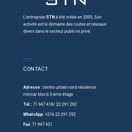
L’entreprise
STN
à été créée en 2005, Son
activité est le domaine des routes et réseaux
divers dans le secteur public et privé.
CONTACT
Adresse :
centre urbain nord résidence
mirmar bloc b 3 éme étage
Tél.:
71 947 418/ 22 291 292
WhatsApp:
+216 22 291 292
Fax
: 71 947 421