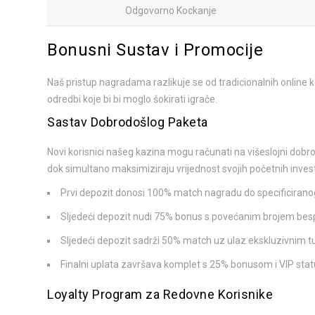
Odgovorno Kockanje
Bonusni Sustav i Promocije
Naš pristup nagradama razlikuje se od tradicionalnih online k
odredbi koje bi bi moglo šokirati igrače.
Sastav Dobrodošlog Paketa
Novi korisnici našeg kazina mogu računati na višeslojni dobr
dok simultano maksimiziraju vrijednost svojih početnih inves
Prvi depozit donosi 100% match nagradu do specificiranog
Sljedeći depozit nudi 75% bonus s povećanim brojem bes
Sljedeći depozit sadrži 50% match uz ulaz ekskluzivnim t
Finalni uplata završava komplet s 25% bonusom i VIP st
Loyalty Program za Redovne Korisnike