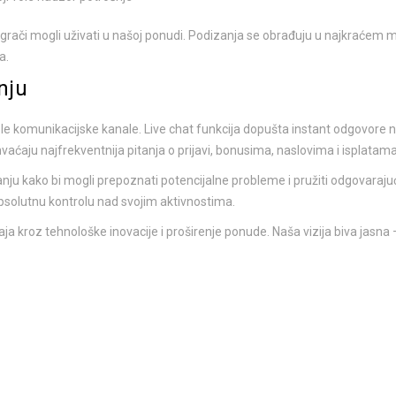
 igrači mogli uživati u našoj ponudi. Podizanja se obrađuju u najkraćem
a.
nju
le komunikacijske kanale. Live chat funkcija dopušta instant odgovore n
aćaju najfrekventnija pitanja o prijavi, bonusima, naslovima i isplatama
nju kako bi mogli prepoznati potencijalne probleme i pružiti odgovarajuć
apsolutnu kontrolu nad svojim aktivnostima.
aja kroz tehnološke inovacije i proširenje ponude. Naša vizija biva jasna