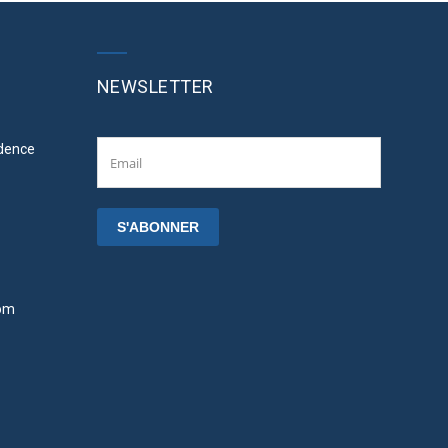
NEWSLETTER
idence
om