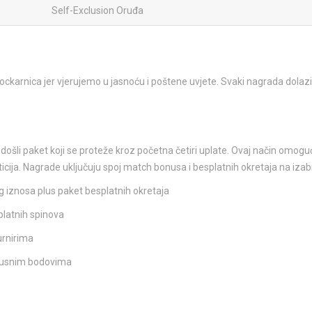
Self-Exclusion Oruđa
ockarnica jer vjerujemo u jasnoću i poštene uvjete. Svaki nagrada dolazi
odošli paket koji se proteže kroz početna četiri uplate. Ovaj način om
ticija. Nagrade uključuju spoj match bonusa i besplatnih okretaja na iz
 iznosa plus paket besplatnih okretaja
platnih spinova
urnirima
atusnim bodovima