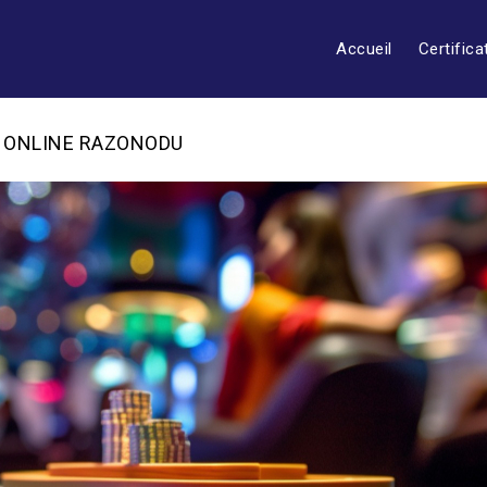
Accueil
Certifica
U ONLINE RAZONODU