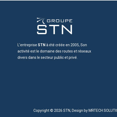
L’entreprise
STN
à été créée en 2005, Son
activité est le domaine des routes et réseaux
divers dans le secteur public et privé.
Copyright © 2026 STN, Design by
MRTECH SOLUT