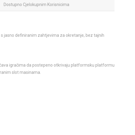
Dostupno Cjelokupnim Korisnicima
 s jasno definiranim zahtjevima za okretanje, bez tajnih
ogućava igračima da postepeno otkrivaju platformsku platformu
abranim slot masinama.