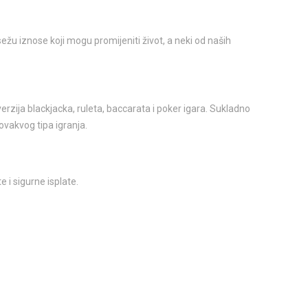
žu iznose koji mogu promijeniti život, a neki od naših
verzija blackjacka, ruleta, baccarata i poker igara. Sukladno
ovakvog tipa igranja.
 i sigurne isplate.