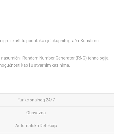
igru i zaštitu podataka cjelokupnih igrača. Koristimo
tpuno nasumični. Random Number Generator (RNG) tehnologija
 mogućnosti kao i u stvarnim kazinima.
Funkcionalnog 24/7
Obavezna
Automatska Detekcija