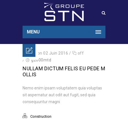
MENU
Posted on 02 Juin 2016
/
off
/
g2000mtd
NULLAM DICTUM FELIS EU PEDE M
OLLIS
Nemo enim ipsam voluptatem quia voluptas
sit aspernatur aut odit aut fugit, sed quia
consequuntur magni
Construction