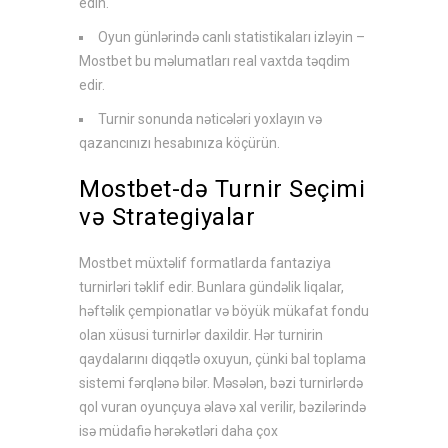
edin.
Oyun günlərində canlı statistikaları izləyin –
Mostbet bu məlumatları real vaxtda təqdim
edir.
Turnir sonunda nəticələri yoxlayın və
qazancınızı hesabınıza köçürün.
Mostbet-də Turnir Seçimi
və Strategiyalar
Mostbet müxtəlif formatlarda fantaziya
turnirləri təklif edir. Bunlara gündəlik liqalar,
həftəlik çempionatlar və böyük mükafat fondu
olan xüsusi turnirlər daxildir. Hər turnirin
qaydalarını diqqətlə oxuyun, çünki bal toplama
sistemi fərqlənə bilər. Məsələn, bəzi turnirlərdə
qol vuran oyunçuya əlavə xal verilir, bəzilərində
isə müdafiə hərəkətləri daha çox