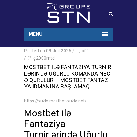
MENU
Posted on 09 Juil 2026
/
off
/
g2000mtd
MOSTBET ILƏ FANTAZIYA TURNIR
LƏRINDƏ UĞURLU KOMANDA NEC
Ə QURULUR – MOSTBET FANTAZI
YA IDMANINA BAŞLAMAQ
https://yukle.mostbet-yukle.net/
Mostbet ilə
Fantaziya
Turnirlərində Uğurlu