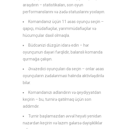
araşdırın – statistikaları, son oyun
performanslarını və zədə statuslarını yoxlayın.
Komandanız üçün 11 əsas oyunçu seçin –
qapıçı, müdafiəçilər, yarımmüdafiəçilər və
hücumçular daxil olmaqla.
Büdcənizi düzgün idarə edin – hər
oyunçunun dəyəri fərqlidir, balanslı komanda
qurmağa çalışın.
Əvəzedici oyunçuları da seçin – onlar əsas
oyunçuların zədələnməsi halında aktivləşdirilə
bilər.
Komandanızı adlandırın və qeydiyyatdan
keçirin – bu, turnirə qatılmaq üçün son
addımdır.
Turnir başlamazdan əvvəl heyəti yenidən
nəzərdən keçirin və lazım gələrsə dəyişikliklər