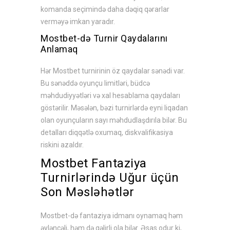
komanda seçimində daha dəqiq qərarlar
verməyə imkan yaradır.
Mostbet-də Turnir Qaydalarını
Anlamaq
Hər Mostbet turnirinin öz qaydalar sənədi var.
Bu sənəddə oyunçu limitləri, büdcə
məhdudiyyətləri və xal hesablama qaydaları
göstərilir. Məsələn, bəzi turnirlərdə eyni liqadan
olan oyunçuların sayı məhdudlaşdırıla bilər. Bu
detalları diqqətlə oxumaq, diskvalifikasiya
riskini azaldır.
Mostbet Fantaziya
Turnirlərində Uğur üçün
Son Məsləhətlər
Mostbet-də fantaziya idmanı oynamaq həm
əyləncəli, həm də gəlirli ola bilər. Əsas odur ki,