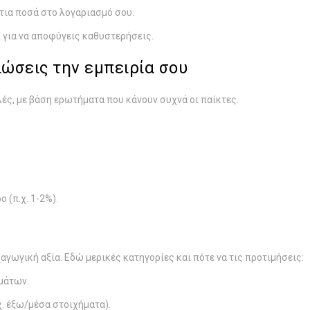
στια ποσά στο λογαριασμό σου.
 για να αποφύγεις καθυστερήσεις.
ιώσεις την εμπειρία σου
ς, με βάση ερωτήματα που κάνουν συχνά οι παίκτες.
 (π.χ. 1-2%).
γωγική αξία. Εδώ μερικές κατηγορίες και πότε να τις προτιμήσεις:
εμάτων.
χ. έξω/μέσα στοιχήματα).