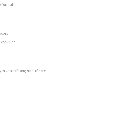
 format.
λεση.
πληρωμής.
για να καλύψεις απαιτήσεις.