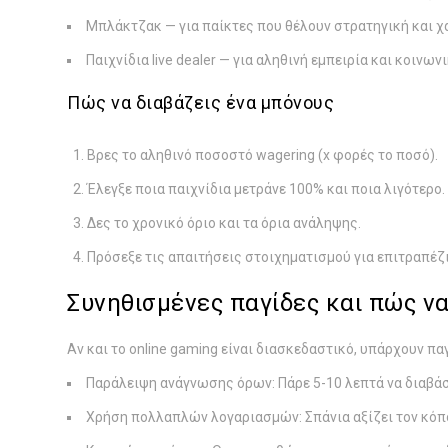
Μπλάκτζακ — για παίκτες που θέλουν στρατηγική και χ
Παιχνίδια live dealer — για αληθινή εμπειρία και κοινων
Πώς να διαβάζεις ένα μπόνους
Βρες το αληθινό ποσοστό wagering (x φορές το ποσό).
Έλεγξε ποια παιχνίδια μετράνε 100% και ποια λιγότερο.
Δες το χρονικό όριο και τα όρια ανάληψης.
Πρόσεξε τις απαιτήσεις στοιχηματισμού για επιτραπέζια
Συνηθισμένες παγίδες και πώς να
Αν και το online gaming είναι διασκεδαστικό, υπάρχουν παγ
Παράλειψη ανάγνωσης όρων: Πάρε 5-10 λεπτά να διαβάσ
Χρήση πολλαπλών λογαριασμών: Σπάνια αξίζει τον κόπο