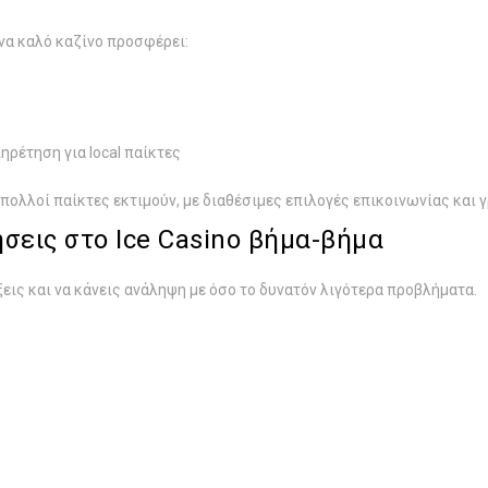
Ένα καλό καζίνο προσφέρει:
ηρέτηση για local παίκτες
ου πολλοί παίκτες εκτιμούν, με διαθέσιμες επιλογές επικοινωνίας και
σεις στο Ice Casino βήμα-βήμα
ξεις και να κάνεις ανάληψη με όσο το δυνατόν λιγότερα προβλήματα.