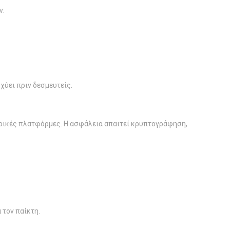
ν:
σχύει πριν δεσμευτείς.
ερικές πλατφόρμες. Η ασφάλεια απαιτεί κρυπτογράφηση,
 τον παίκτη.