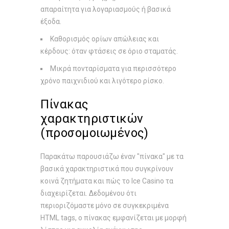
απαραίτητα για λογαριασμούς ή βασικά
έξοδα.
Καθορισμός ορίων απώλειας και
κέρδους: όταν φτάσεις σε όριο σταματάς.
Μικρά πονταρίσματα για περισσότερο
χρόνο παιχνιδιού και λιγότερο ρίσκο.
Πίνακας
χαρακτηριστικών
(προσομοιωμένος)
Παρακάτω παρουσιάζω έναν "πίνακα" με τα
βασικά χαρακτηριστικά που συγκρίνουν
κοινά ζητήματα και πώς το Ice Casino τα
διαχειρίζεται. Δεδομένου ότι
περιοριζόμαστε μόνο σε συγκεκριμένα
HTML tags, ο πίνακας εμφανίζεται με μορφή