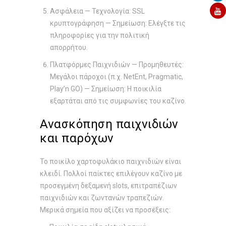
Ασφάλεια — Τεχνολογία: SSL
κρυπτογράφηση — Σημείωση: Ελέγξτε τις
πληροφορίες για την πολιτική
απορρήτου.
Πλατφόρμες Παιχνιδιών — Προμηθευτές:
Μεγάλοι πάροχοι (π.χ. NetEnt, Pragmatic,
Play’n GO) — Σημείωση: Η ποικιλία
εξαρτάται από τις συμφωνίες του καζίνο.
Ανασκόπηση παιχνιδιών
και παρόχων
Το ποικίλο χαρτοφυλάκιο παιχνιδιών είναι
κλειδί. Πολλοί παίκτες επιλέγουν καζίνο με
προσεγμένη δεξαμενή slots, επιτραπέζιων
παιχνιδιών και ζωντανών τραπεζιών.
Μερικά σημεία που αξίζει να προσέξεις: