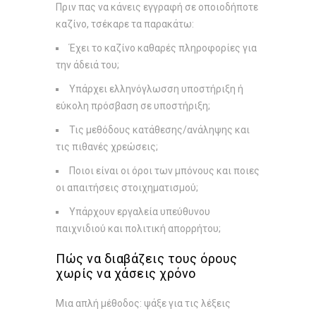
Πριν πας να κάνεις εγγραφή σε οποιοδήποτε
καζίνο, τσέκαρε τα παρακάτω:
Έχει το καζίνο καθαρές πληροφορίες για
την άδειά του;
Υπάρχει ελληνόγλωσση υποστήριξη ή
εύκολη πρόσβαση σε υποστήριξη;
Τις μεθόδους κατάθεσης/ανάληψης και
τις πιθανές χρεώσεις;
Ποιοι είναι οι όροι των μπόνους και ποιες
οι απαιτήσεις στοιχηματισμού;
Υπάρχουν εργαλεία υπεύθυνου
παιχνιδιού και πολιτική απορρήτου;
Πώς να διαβάζεις τους όρους
χωρίς να χάσεις χρόνο
Μια απλή μέθοδος: ψάξε για τις λέξεις