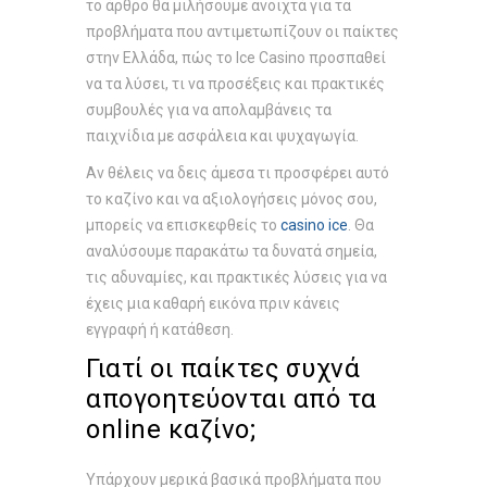
το άρθρο θα μιλήσουμε ανοιχτά για τα
προβλήματα που αντιμετωπίζουν οι παίκτες
στην Ελλάδα, πώς το Ice Casino προσπαθεί
να τα λύσει, τι να προσέξεις και πρακτικές
συμβουλές για να απολαμβάνεις τα
παιχνίδια με ασφάλεια και ψυχαγωγία.
Αν θέλεις να δεις άμεσα τι προσφέρει αυτό
το καζίνο και να αξιολογήσεις μόνος σου,
μπορείς να επισκεφθείς το
casino ice
. Θα
αναλύσουμε παρακάτω τα δυνατά σημεία,
τις αδυναμίες, και πρακτικές λύσεις για να
έχεις μια καθαρή εικόνα πριν κάνεις
εγγραφή ή κατάθεση.
Γιατί οι παίκτες συχνά
απογοητεύονται από τα
online καζίνο;
Υπάρχουν μερικά βασικά προβλήματα που