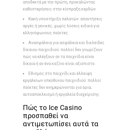
αποδεκτά με την πρώτη, προκαλώντας
καθυστερήσεις στην είσπραξη κερδών.
Κακή υποστήριξη πελατών: απαντήσεις
αργές ή γενικές, χωρίς λύσεις ειδικά για
ελληνόφωνους παίκτες.
Ανασφάλεια για ασφάλεια και δικλείδες
δίκαιου παιχνιδιού: πολλοί δεν γνωρίζουν
πώς να ελέγξουν αν τα παιχνίδια είναι
δίκαια ή αν ένα καζίνο είναι αξιόπιστο.
Εθισμός στο παιχνίδι και έλλειψη
εργαλείων υπεύθυνου παιχνιδιού: πολλοί
παίκτες δεν ενημερώνονται για όρια,
αυτοαποκλεισμό ή εργαλεία διαχείρισης.
Πώς το Ice Casino
προσπαθεί να
αντιμετωπίσει αυτά τα