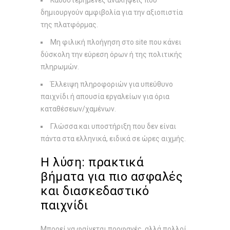
Καθυστερημένες αναλήψεις που
δημιουργούν αμφιβολία για την αξιοπιστία
της πλατφόρμας.
Μη φιλική πλοήγηση στο site που κάνει
δύσκολη την εύρεση όρων ή της πολιτικής
πληρωμών.
Έλλειψη πληροφοριών για υπεύθυνο
παιχνίδι ή απουσία εργαλείων για όρια
καταθέσεων/χαμένων.
Γλώσσα και υποστήριξη που δεν είναι
πάντα στα ελληνικά, ειδικά σε ώρες αιχμής.
Η λύση: πρακτικά
βήματα για πιο ασφαλές
και διασκεδαστικό
παιχνίδι
Μπορεί να φαίνεται προφανές, αλλά πολλοί