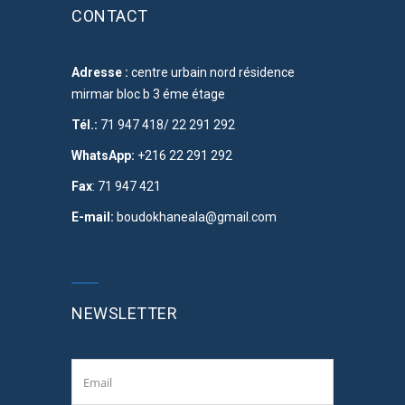
CONTACT
Adresse :
centre urbain nord résidence
mirmar bloc b 3 éme étage
Tél.:
71 947 418/ 22 291 292
WhatsApp:
+216 22 291 292
Fax
: 71 947 421
E-mail:
boudokhaneala@gmail.com
NEWSLETTER