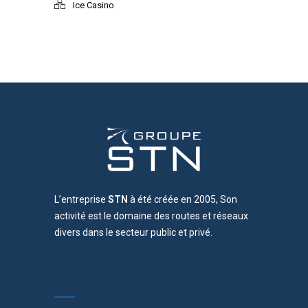
Ice Casino
L’entreprise
STN
à été créée en 2005, Son
activité est le domaine des routes et réseaux
divers dans le secteur public et privé.