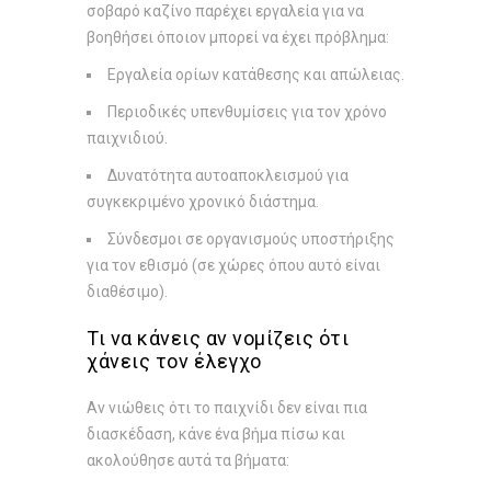
σοβαρό καζίνο παρέχει εργαλεία για να
βοηθήσει όποιον μπορεί να έχει πρόβλημα:
Εργαλεία ορίων κατάθεσης και απώλειας.
Περιοδικές υπενθυμίσεις για τον χρόνο
παιχνιδιού.
Δυνατότητα αυτοαποκλεισμού για
συγκεκριμένο χρονικό διάστημα.
Σύνδεσμοι σε οργανισμούς υποστήριξης
για τον εθισμό (σε χώρες όπου αυτό είναι
διαθέσιμο).
Τι να κάνεις αν νομίζεις ότι
χάνεις τον έλεγχο
Αν νιώθεις ότι το παιχνίδι δεν είναι πια
διασκέδαση, κάνε ένα βήμα πίσω και
ακολούθησε αυτά τα βήματα: