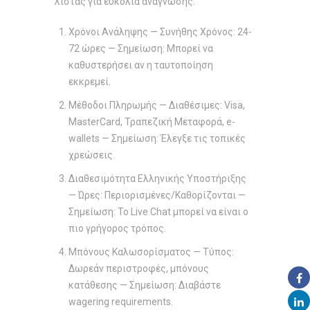
λίστας για ευκολία ανάγνωσης.
Χρόνοι Ανάληψης — Συνήθης Χρόνος: 24-
72 ώρες — Σημείωση: Μπορεί να
καθυστερήσει αν η ταυτοποίηση
εκκρεμεί.
Μέθοδοι Πληρωμής — Διαθέσιμες: Visa,
MasterCard, Τραπεζική Μεταφορά, e-
wallets — Σημείωση: Έλεγξε τις τοπικές
χρεώσεις.
Διαθεσιμότητα Ελληνικής Υποστήριξης
— Ώρες: Περιορισμένες/Καθορίζονται —
Σημείωση: Το Live Chat μπορεί να είναι ο
πιο γρήγορος τρόπος.
Μπόνους Καλωσορίσματος — Τύπος:
Δωρεάν περιστροφές, μπόνους
κατάθεσης — Σημείωση: Διαβάστε
wagering requirements.