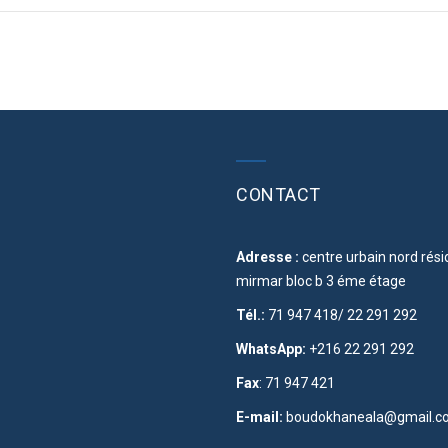
CONTACT
Adresse :
centre urbain nord rés
mirmar bloc b 3 éme étage
Tél.:
71 947 418/ 22 291 292
WhatsApp:
+216 22 291 292
Fax
: 71 947 421
E-mail:
boudokhaneala@gmail.c