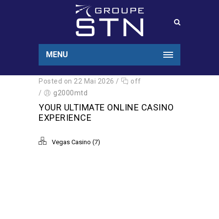
MENU
Posted on 22 Mai 2026
/
off
/
g2000mtd
YOUR ULTIMATE ONLINE CASINO
EXPERIENCE
Vegas Casino (7)