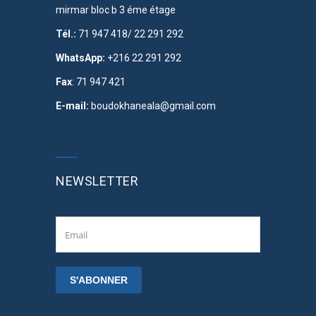
mirmar bloc b 3 éme étage
Tél.:
71 947 418/ 22 291 292
WhatsApp:
+216 22 291 292
Fax
: 71 947 421
E-mail:
boudokhaneala@gmail.com
NEWSLETTER