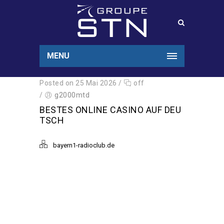
MENU
Posted on 25 Mai 2026
/
off
/
g2000mtd
BESTES ONLINE CASINO AUF DEU
TSCH
bayern1-radioclub.de