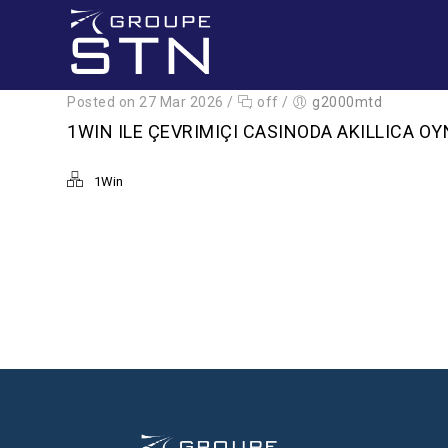
Posted on 27 Mar 2026
/
off
/
g2000mtd
1WIN ILE ÇEVRIMIÇI CASINODA AKILLICA O
1Win