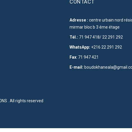
CONTACT
Adresse :
centre urbain nord rés
mirmar bloc b 3 éme étage
Tél.:
71 947 418/ 22 291 292
WhatsApp:
+216 22 291 292
Fax
: 71 947 421
E-mail:
boudokhaneala@gmail.c
IONS
. All rights reserved